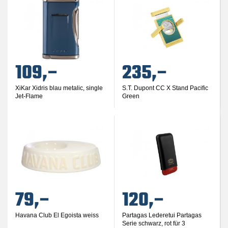
109,–
235,–
XiKar Xidris blau metalic, single
S.T. Dupont CC X Stand Pacific
Jet-Flame
Green
79,–
120,–
Havana Club El Egoista weiss
Partagas Lederetui Partagas
Serie schwarz, rot für 3