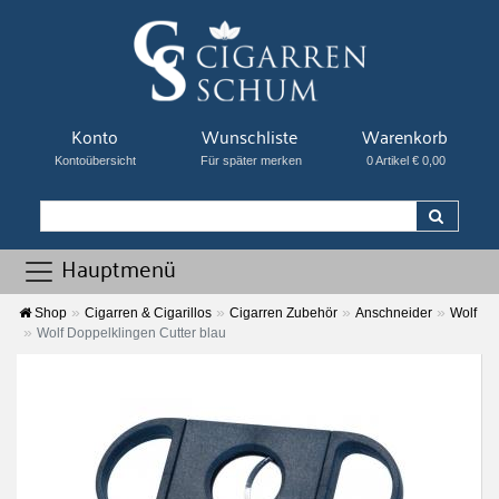
Konto
Wunschliste
Warenkorb
Kontoübersicht
Für später merken
0 Artikel € 0,00
Hauptmenü
Shop
Cigarren & Cigarillos
Cigarren Zubehör
Anschneider
Wolf
Wolf Doppelklingen Cutter blau