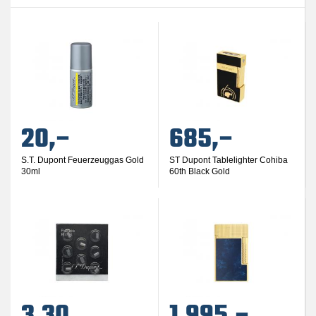
20,–
685,–
S.T. Dupont Feuerzeuggas Gold
ST Dupont Tablelighter Cohiba
30ml
60th Black Gold