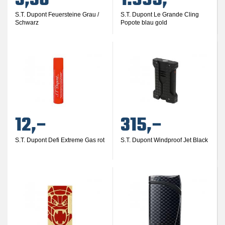
3,30
1.995,–
S.T. Dupont Feuersteine Grau /
S.T. Dupont Le Grande Cling
Schwarz
Popote blau gold
12,–
315,–
S.T. Dupont Defi Extreme Gas rot
S.T. Dupont Windproof Jet Black