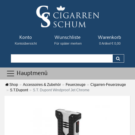
Konto
Wunschliste
Warenkorb
Kontoübersicht
Für später merken
0 Artikel € 0,00
Hauptmenü
Shop
Accessoires & Zubehör
Feuerzeuge
Cigarren-Feuerzeuge
S.T.Dupont
S.T. Dupont Windproof Jet Chrome