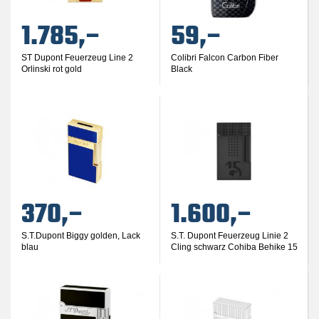
1.785,–
59,–
ST Dupont Feuerzeug Line 2
Colibri Falcon Carbon Fiber
Orlinski rot gold
Black
370,–
1.600,–
S.T.Dupont Biggy golden, Lack
S.T. Dupont Feuerzeug Linie 2
blau
Cling schwarz Cohiba Behike 15
J