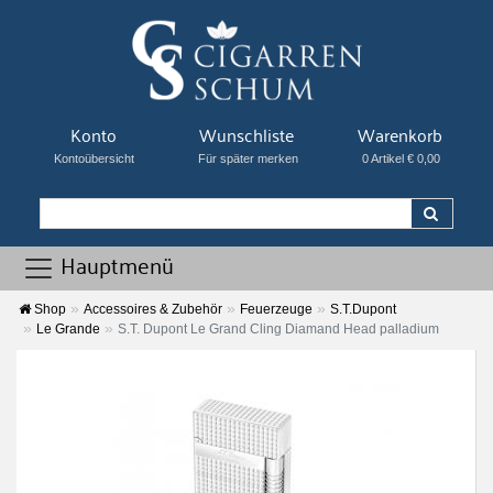
Konto
Wunschliste
Warenkorb
Kontoübersicht
Für später merken
0 Artikel € 0,00
Hauptmenü
Shop
Accessoires & Zubehör
Feuerzeuge
S.T.Dupont
Le Grande
S.T. Dupont Le Grand Cling Diamand Head palladium