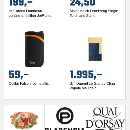
199,–
24,50
IM Corona Flambeau
Silver Match Feuerzeug Single
gehämmert silber JetFlame
Torch and Stand
59,–
1.995,–
Colibri Falcon rot metallic
S.T. Dupont Le Grande Cling
Popote blau gold