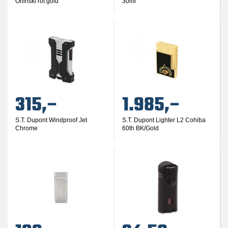
Orlinski rot gold
30ml
315,–
1.985,–
S.T. Dupont Windproof Jet
S.T. Dupont Lighter L2 Cohiba
Chrome
60th BK/Gold