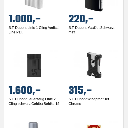
1.000,–
220,–
S.T. Dupont Linie 1 Cling Vertical
S.T. Dupont MaxiJet Schwarz,
Line Pall.
matt
1.600,–
315,–
S.T. Dupont Feuerzeug Linie 2
S.T. Dupont Windproof Jet
Cling schwarz Cohiba Behike 15
Chrome
J