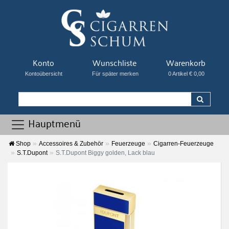
Konto
Wunschliste
Warenkorb
Kontoübersicht
Für später merken
0 Artikel € 0,00
Hauptmenü
Shop
Accessoires & Zubehör
Feuerzeuge
Cigarren-Feuerzeuge
S.T.Dupont
S.T.Dupont Biggy golden, Lack blau