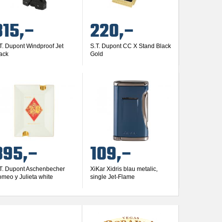
315,–
220,–
T. Dupont Windproof Jet
S.T. Dupont CC X Stand Black
ack
Gold
395,–
109,–
T. Dupont Aschenbecher
XiKar Xidris blau metalic,
meo y Julieta white
single Jet-Flame