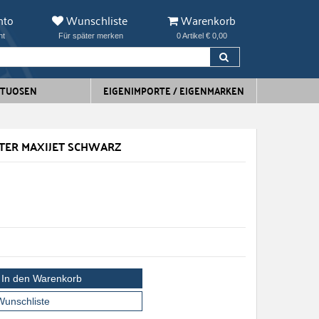
nto
Wunschliste
Warenkorb
ht
Für später merken
0 Artikel € 0,00
ITUOSEN
EIGENIMPORTE / EIGENMARKEN
TTER MAXIJET SCHWARZ
In den Warenkorb
Wunschliste