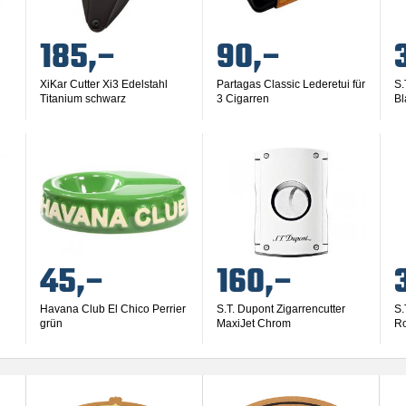
185,–
90,–
XiKar Cutter Xi3 Edelstahl
Partagas Classic Lederetui für
S.
Titanium schwarz
3 Cigarren
Bl
45,–
160,–
Havana Club El Chico Perrier
S.T. Dupont Zigarrencutter
S.
grün
MaxiJet Chrom
Ro