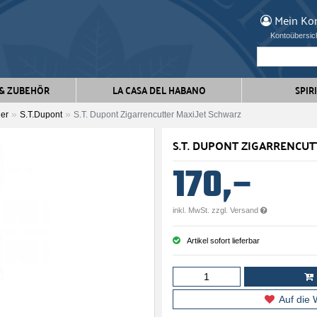
Mein
Ko
Kontoübersic
 & ZUBEHÖR
LA CASA DEL HABANO
SPIR
er
S.T.Dupont
S.T. Dupont Zigarrencutter MaxiJet Schwarz
S.T. DUPONT ZIGARRENCU
170,–
inkl. MwSt. zzgl. Versand
Artikel sofort lieferbar
Auf die 