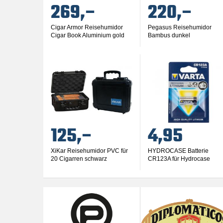
269,–
220,–
Cigar Armor Reisehumidor
Pegasus Reisehumidor
Cigar Book Aluminium gold
Bambus dunkel
125,–
4,95
XiKar Reisehumidor PVC für
HYDROCASE Batterie
20 Cigarren schwarz
CR123A für Hydrocase