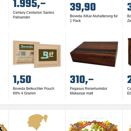
1.995,–
39,90
Century Centurion Santos
Boveda XiKar Aluhalterung für
Bo
Palisander
1 Pack
Ze
60
1,50
310,–
Boveda Befeuchter Pouch
Pegasus Reisehumidor
Ce
69% 4 Gramm
Makassar matt
Eb