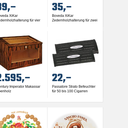
39,–
35,–
veda XiKar
Boveda XiKar
dernholzhalterung für vier
Zedernholzhalterung für zwei
 Gramm Humidipac
60 Gramm Humidipac
2.595,–
22,–
ntury Imperator Makassar
Passatore Strato Befeuchter
enholz
für 50 bis 100 Cigarren