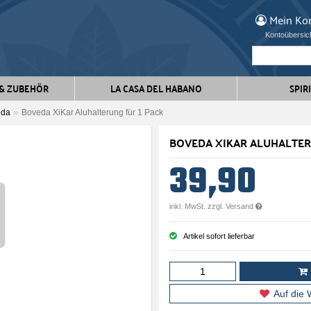
Mein
Ko
Kontoübersic
 & ZUBEHÖR
LA CASA DEL HABANO
SPIR
eda
Boveda XiKar Aluhalterung für 1 Pack
BOVEDA XIKAR ALUHALTER
39,90
inkl. MwSt. zzgl. Versand
Artikel sofort lieferbar
Auf die 