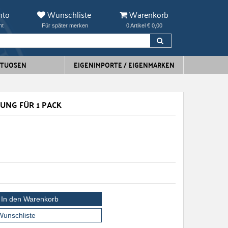
nto
Wunschliste
Warenkorb
ht
Für später merken
0 Artikel € 0,00
ITUOSEN
EIGENIMPORTE / EIGENMARKEN
UNG FÜR 1 PACK
In den Warenkorb
Wunschliste