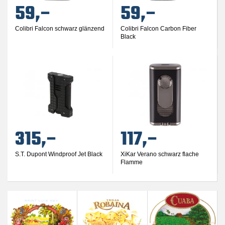
59,–
59,–
Colibri Falcon schwarz glänzend
Colibri Falcon Carbon Fiber
Black
315,–
117,–
S.T. Dupont Windproof Jet Black
XiKar Verano schwarz flache
Flamme