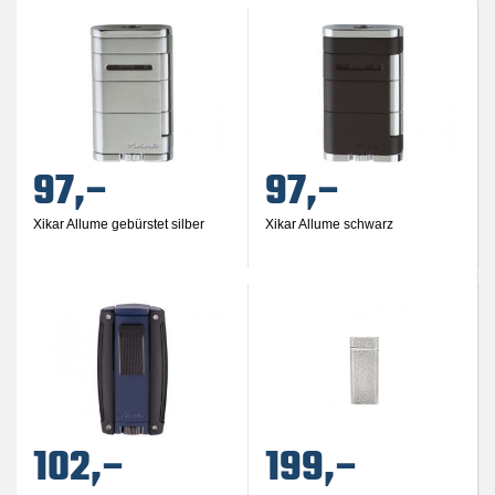
97,–
97,–
Xikar Allume gebürstet silber
Xikar Allume schwarz
102,–
199,–