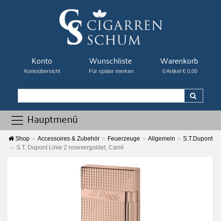
Konto
Wunschliste
Warenkorb
Kontoübersicht
Für später merken
0 Artikel € 0,00
Hauptmenü
Shop
Accessoires & Zubehör
Feuerzeuge
Allgemein
S.T.Dupont
S.T. Dupont Linie 2 rosevergoldet, Carré