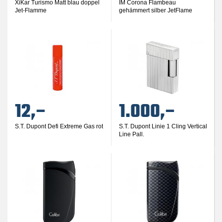
XiKar Turismo Matt blau doppel
IM Corona Flambeau
Jet-Flamme
gehämmert silber JetFlame
12,–
1.000,–
S.T. Dupont Defi Extreme Gas rot
S.T. Dupont Linie 1 Cling Vertical
Line Pall.