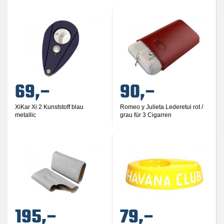
69,–
90,–
XiKar Xi 2 Kunststoff blau
Romeo y Julieta Lederetui rot /
metallic
grau für 3 Cigarren
195,–
79,–