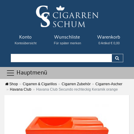
Konto
Wunschliste
Warenkorb
Kontoübersicht
Für später merken
0 Artikel € 0,00
Hauptmenü
Shop
Cigarren & Cigarillos
Cigarren Zubehör
Cigarren-Ascher
Havana Club
Havana Club Secundo rechteckig Keramik orange