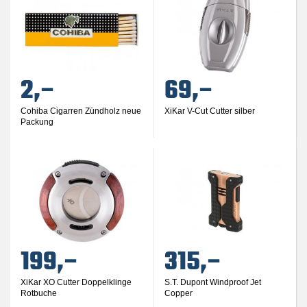
2,–
69,–
Cohiba Cigarren Zündholz neue
XiKar V-Cut Cutter silber
Packung
199,–
315,–
XiKar XO Cutter Doppelklinge
S.T. Dupont Windproof Jet
Rotbuche
Copper