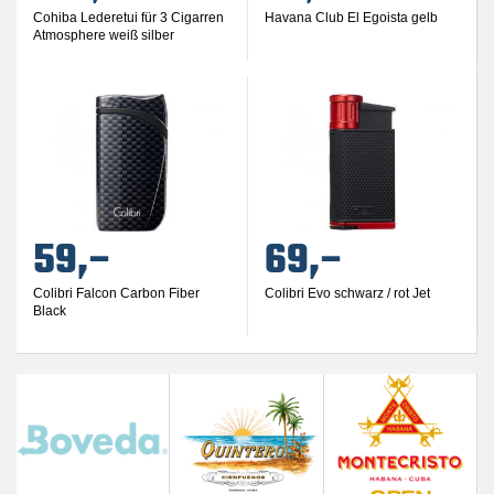
Cohiba Lederetui für 3 Cigarren
Havana Club El Egoista gelb
Atmosphere weiß silber
59,–
69,–
Colibri Falcon Carbon Fiber
Colibri Evo schwarz / rot Jet
Black