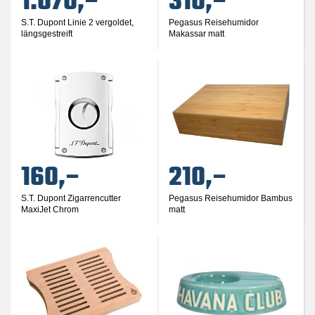
1.070,–
310,–
S.T. Dupont Linie 2 vergoldet,
Pegasus Reisehumidor
längsgestreift
Makassar matt
160,–
210,–
S.T. Dupont Zigarrencutter
Pegasus Reisehumidor Bambus
MaxiJet Chrom
matt