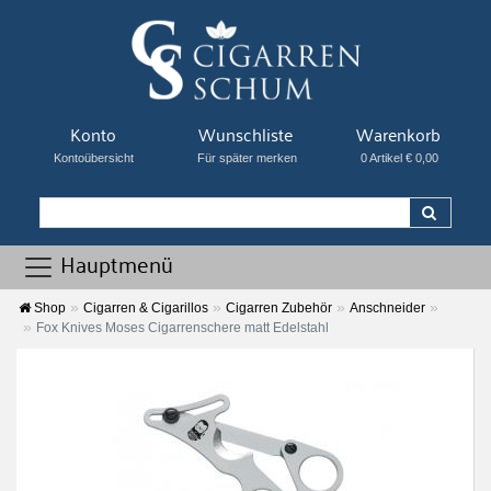
Konto
Wunschliste
Warenkorb
Kontoübersicht
Für später merken
0 Artikel € 0,00
Hauptmenü
Shop
Cigarren & Cigarillos
Cigarren Zubehör
Anschneider
Fox Knives Moses Cigarrenschere matt Edelstahl