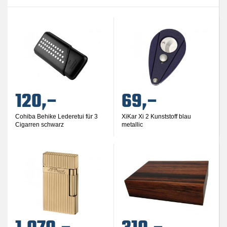
120,–
69,–
Cohiba Behike Lederetui für 3
XiKar Xi 2 Kunststoff blau
Cigarren schwarz
metallic