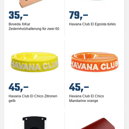
35,–
79,–
Boveda XiKar
Havana Club El Egoista türkis
Zedernholzhalterung für zwei 60
Gramm Humidipac
45,–
45,–
Havana Club El Chico Zitronen
Havana Club El Chico
gelb
Mandarine orange