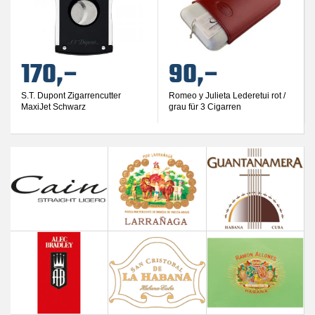
170,–
90,–
S.T. Dupont Zigarrencutter
Romeo y Julieta Lederetui rot /
MaxiJet Schwarz
grau für 3 Cigarren